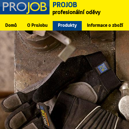
PROJOB
Přejít k
Skip to
hlavnímu
navigation
profesionální oděvy
obsahu
Domů
O ProJobu
Produkty
Informace o zboží