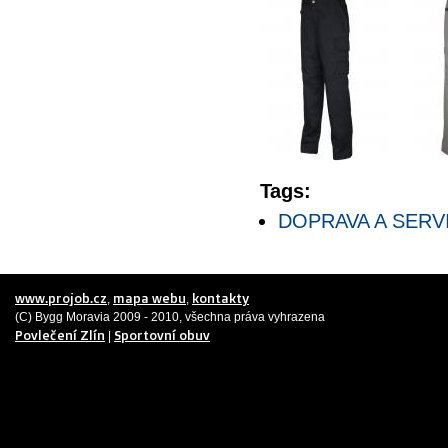
Tags:
DOPRAVA A SERV
www.projob.cz
mapa webu
kontakty
,
,
(C) Bygg Moravia 2009 - 2010, všechna práva vyhrazena
Povlečení Zlín
Sportovní obuv
|