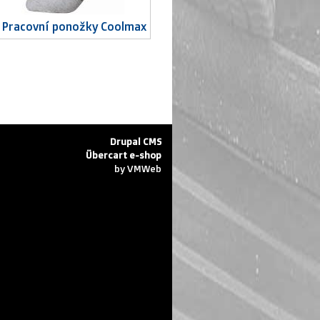
Pracovní ponožky Coolmax
Drupal CMS
Übercart e-shop
by VMWeb