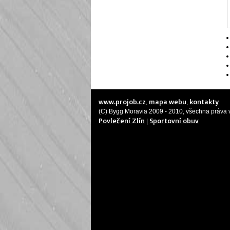
www.projob.cz
mapa webu
kontakty
,
,
(C) Bygg Moravia 2009 - 2010, všechna práva
Povlečení Zlín
Sportovní obuv
|