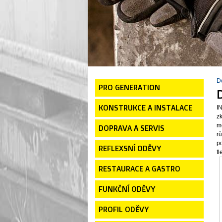
D
PRO GENERATION
KONSTRUKCE A INSTALACE
I
z
m
DOPRAVA A SERVIS
rů
p
REFLEXSNÍ ODĚVY
fl
RESTAURACE A GASTRO
FUNKČNÍ ODĚVY
PROFIL ODĚVY