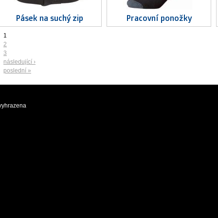
Pásek na suchý zip
Pracovní ponožky
1
2
3
následující ›
poslední »
 vyhrazena