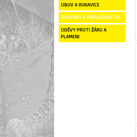
OBUV A RUKAVICE
DOPLŇKY A PŘÍSLUŠENSTVÍ
ODĚVY PROTI ŽÁRU A
PLAMENI