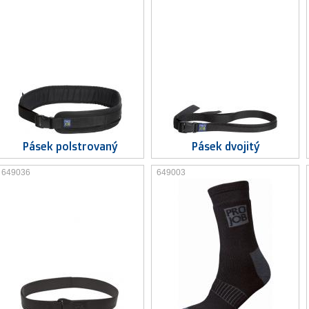
Pásek polstrovaný
Pásek dvojitý
649036
649003