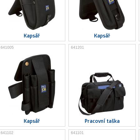
Kapsář
Kapsář
641005
641201
Kapsář
Pracovní taška
641102
641101