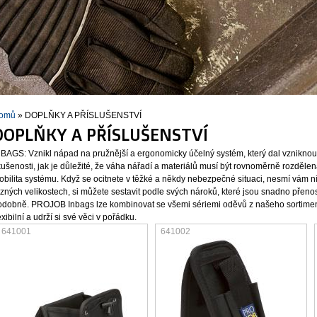
omů
» DOPLŇKY A PŘÍSLUŠENSTVÍ
DOPLŇKY A PŘÍSLUŠENSTVÍ
NBAGS: Vznikl nápad na pružnější a ergonomicky účelný systém, který dal vznikno
kušenosti, jak je důležité, že váha nářadí a materiálů musí být rovnoměrně rozděle
obilita systému. Když se ocitnete v těžké a někdy nebezpečné situaci, nesmí vám n
zných velikostech, si můžete sestavit podle svých nároků, které jsou snadno přeno
odobně. PROJOB Inbags lze kombinovat se všemi sériemi oděvů z našeho sortiment
exibilní a udrží si své věci v pořádku.
641001
641002