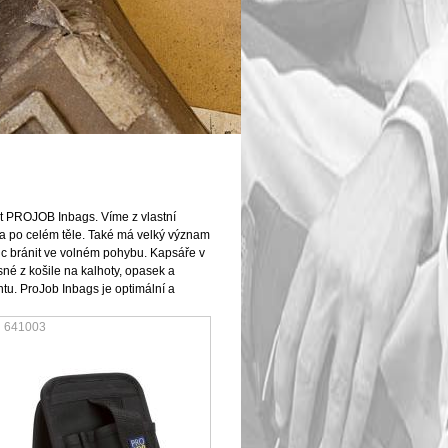
ut PROJOB Inbags. Víme z vlastní
na po celém těle. Také má velký význam
ic bránit ve volném pohybu. Kapsáře v
sné z košile na kalhoty, opasek a
u. ProJob Inbags je optimální a
641003