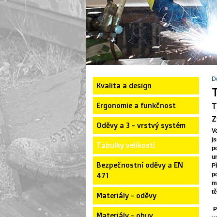
D
Kvalita a design
Ergonomie a funkčnost
T
Z
Oděvy a 3 - vrstvý systém
Ve
j
Tabulky velikostí
p
u
Bezpečnostní oděvy a EN
P
471
p
m
t
Materiály - oděvy
P
Materiály - obuv