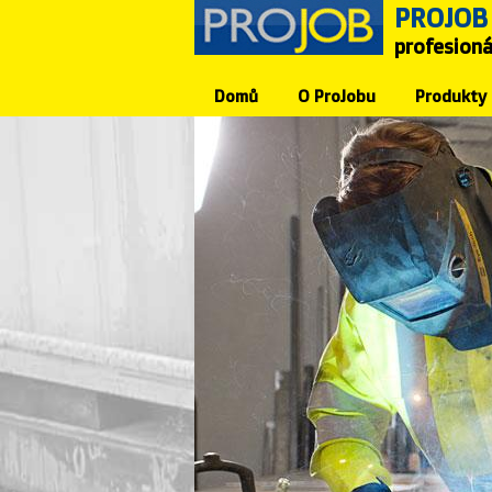
PROJOB
Přejít k
Skip to
hlavnímu
navigation
profesioná
obsahu
Domů
O ProJobu
Produkty