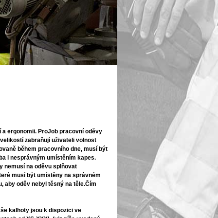
ní a ergonomii. ProJob
pracovní oděvy
elikostí zabraňují uživateli volnost
pakovaně během pracovního dne, musí být
řeba i nesprávným umístěním kapes.
ly nemusí na oděvu splňovat
 které musí být umístěny na správném
, aby oděv nebyl těsný na těle.Čím
še kalhoty jsou k dispozici ve