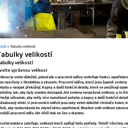
omů
» Tabulky velikostí
Tabulky velikostí
abulky velikostí
volte správnou velikost
likost je velmi důležitá, pokud jde o
pracovní oděvy
-ovlivňuje funkci, opotřebe
sou navrženy s flexibilitou a vkusem.
Pracovní oděvy,
které jsou špatně zvoleny v
ohybu a naopak překážejí. Kapsy a další funkční detaily, které se používají o
místěny tak, aby byly snadno dostupné.Jeli zvolena nesprávná velikost, a to t
řiměje uživatele, aby měly více namáhavé pohyby a kapsy a další funkční detai
ožadovaný efekt. U
pracovních oděvů
jsou taky velmi důležité chrániče kolen,
ístě, aby nedocházelo ke zbytečnému opotřebení. Musíme volit velikost takovou
ěsnější
pracovní oděv
, tím větší tlak na šev a tkaninu.
roJob kolekce zahrňuje, velikosti které splňují Vaše potřeby. Téměř všechny na